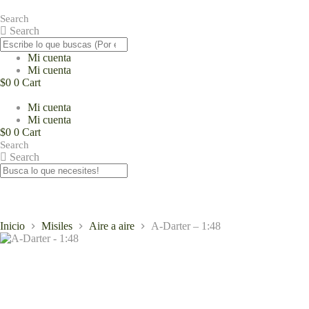
Saltar
al
Search
contenido
Search
Mi cuenta
Mi cuenta
$
0
0
Cart
Mi cuenta
Mi cuenta
$
0
0
Cart
Search
Search
Inicio
Misiles
Aire a aire
A-Darter – 1:48