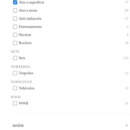
Aire a superficie
57
Aire a tierra
69
Anti radiación
37
Entrenamiento
3
Nuclear
8
Rockets
18
SETS
Sets
155
TORPEDOS
Torpedos
12
VEHÍCULOS
Vehículos
12
WWII
WWII
51
AVIÓN