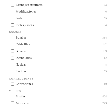
Estanques exteriores
63
Modificaciones
46
Pods
39
Rieles y racks
64
BOMBAS
Bombas
334
Caida libre
142
Guiadas
139
Incendiarias
12
Nuclear
8
Racimo
33
CORRECCIONES
Correcciones
10
MISILES
Misiles
404
Aire a aire
223