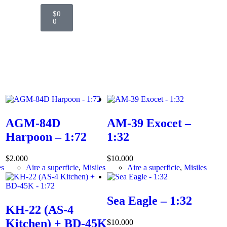
$
0
0
AGM-84D
AM-39 Exocet –
Harpoon – 1:72
1:32
$
2.000
$
10.000
es
Aire a superficie
,
Misiles
Aire a superficie
,
Misiles
Sea Eagle – 1:32
KH-22 (AS-4
Kitchen) + BD-45K
$
10.000