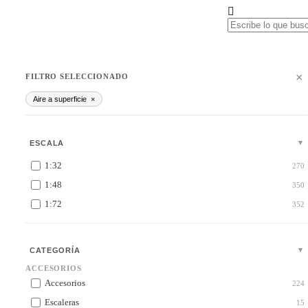
×
FILTRO SELECCIONADO
Aire a superficie
×
ESCALA
1:32
270
1:48
350
1:72
352
CATEGORÍA
ACCESORIOS
Accesorios
224
Escaleras
15