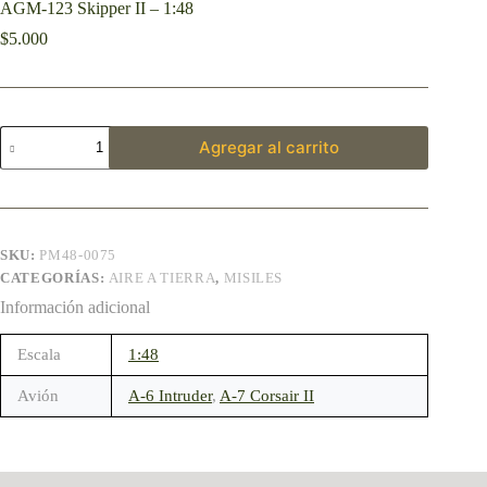
AGM-123 Skipper II – 1:48
$
5.000
Agregar al carrito
SKU:
PM48-0075
CATEGORÍAS:
AIRE A TIERRA
,
MISILES
Información adicional
Escala
1:48
Avión
A-6 Intruder
,
A-7 Corsair II