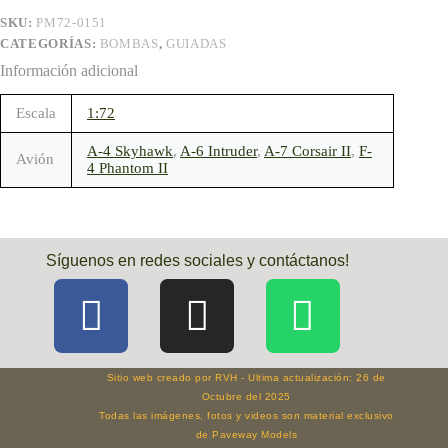
SKU:
PM72-0151
CATEGORÍAS:
BOMBAS
,
GUIADAS
Información adicional
Escala
1:72
A-4 Skyhawk
,
A-6 Intruder
,
A-7 Corsair II
,
F-
Avión
4 Phantom II
Síguenos en redes sociales y contáctanos!
Sitio web creado por RVH - Ultima actualización: 26 de
Octubre del 2025
Todas las imágenes, fotos y videos son material exclusivo
de Paveway Models