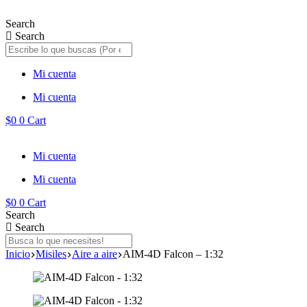
Saltar
al
Search
contenido
Search
Mi cuenta
Mi cuenta
$
0
0
Cart
Mi cuenta
Mi cuenta
$
0
0
Cart
Search
Search
Inicio
Misiles
Aire a aire
AIM-4D Falcon – 1:32