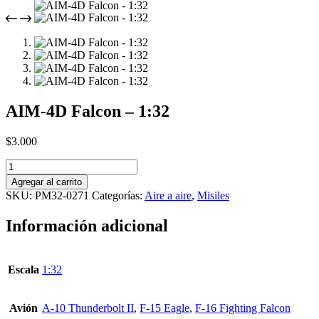
AIM-4D Falcon – 1:32
$
3.000
AIM-
4D
Agregar al carrito
Falcon
SKU:
PM32-0271
Categorías:
Aire a aire
,
Misiles
-
1:32
Información adicional
cantidad
Escala
1:32
Avión
A-10 Thunderbolt II
,
F-15 Eagle
,
F-16 Fighting Falcon