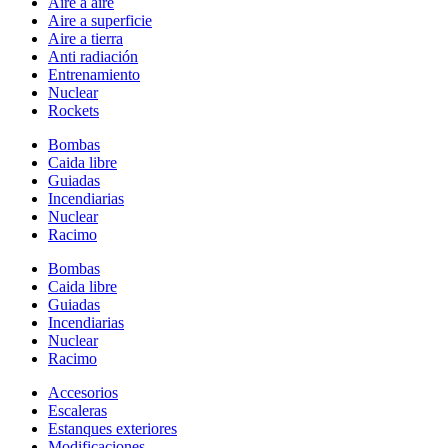
Aire a aire
Aire a superficie
Aire a tierra
Anti radiación
Entrenamiento
Nuclear
Rockets
Bombas
Caida libre
Guiadas
Incendiarias
Nuclear
Racimo
Bombas
Caida libre
Guiadas
Incendiarias
Nuclear
Racimo
Accesorios
Escaleras
Estanques exteriores
Modificaciones