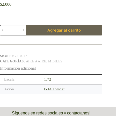
$
2.000
Agregar al carrito
SKU:
PM72-0015
CATEGORÍAS:
AIRE A AIRE
,
MISILES
Información adicional
Escala
1:72
Avión
F-14 Tomcat
Síguenos en redes sociales y contáctanos!