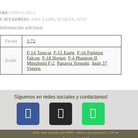
SKU:
PMS72-0033
CATEGORÍAS:
AIRE A AIRE
,
MISILES
,
SETS
Información adicional
Escala
1:72
F-14 Tomcat
,
F-15 Eagle
,
F-16 Fighting
Falcon
,
F-18 Hornet
,
F-4 Phantom II
,
Avión
Mitsubishi F-2
,
Panavia Tornado
,
Saab 37
Viggen
Síguenos en redes sociales y contáctanos!
Sitio web creado por RVH - Ultima actualización: 26 de