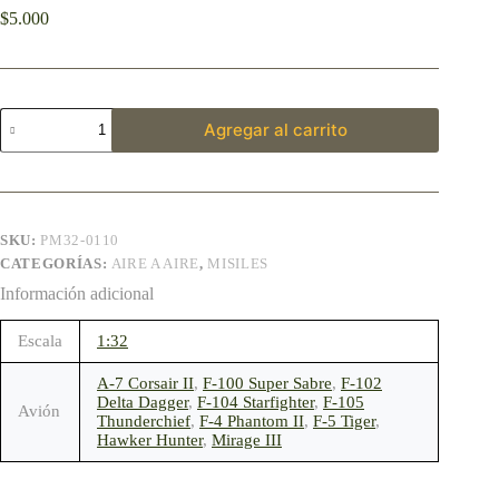
$
5.000
Agregar al carrito
SKU:
PM32-0110
CATEGORÍAS:
AIRE A AIRE
,
MISILES
Información adicional
Escala
1:32
A-7 Corsair II
,
F-100 Super Sabre
,
F-102
Delta Dagger
,
F-104 Starfighter
,
F-105
Avión
Thunderchief
,
F-4 Phantom II
,
F-5 Tiger
,
Hawker Hunter
,
Mirage III