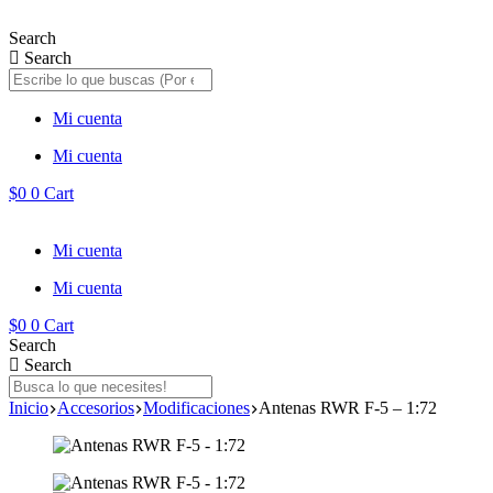
Saltar
al
Search
contenido
Search
Mi cuenta
Mi cuenta
$
0
0
Cart
Mi cuenta
Mi cuenta
$
0
0
Cart
Search
Search
Inicio
Accesorios
Modificaciones
Antenas RWR F-5 – 1:72