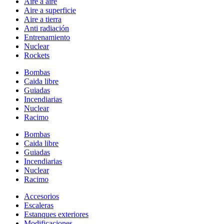
Aire a aire
Aire a superficie
Aire a tierra
Anti radiación
Entrenamiento
Nuclear
Rockets
Bombas
Caida libre
Guiadas
Incendiarias
Nuclear
Racimo
Bombas
Caida libre
Guiadas
Incendiarias
Nuclear
Racimo
Accesorios
Escaleras
Estanques exteriores
Modificaciones