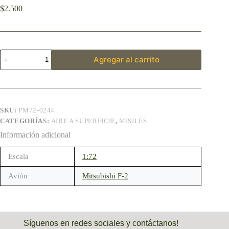
$
2.500
Agregar al carrito
SKU:
PM72-0244
CATEGORÍAS:
AIRE A SUPERFICIE
,
MISILES
Información adicional
Escala
1:72
Avión
Mitsubishi F-2
Síguenos en redes sociales y contáctanos!