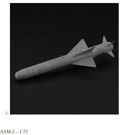
ASM-2 – 1:72