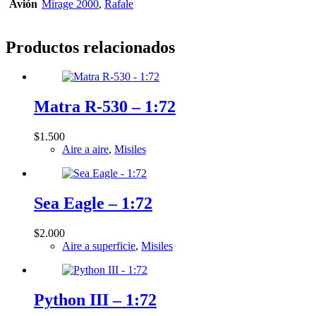
Avión
Mirage 2000
,
Rafale
Productos relacionados
Matra R-530 – 1:72
$
1.500
Aire a aire
,
Misiles
Sea Eagle – 1:72
$
2.000
Aire a superficie
,
Misiles
Python III – 1:72