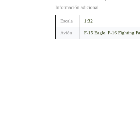
Información adicional
Escala
1:32
Avión
F-15 Eagle
,
F-16 Fighting F