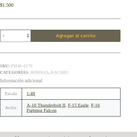
$
1.500
Agregar al carrito
SKU:
PM48-0270
CATEGORÍAS:
BOMBAS
,
RACIMO
Información adicional
Escala
1:48
A-10 Thunderbolt II
,
F-15 Eagle
,
F-16
Avión
Fighting Falcon