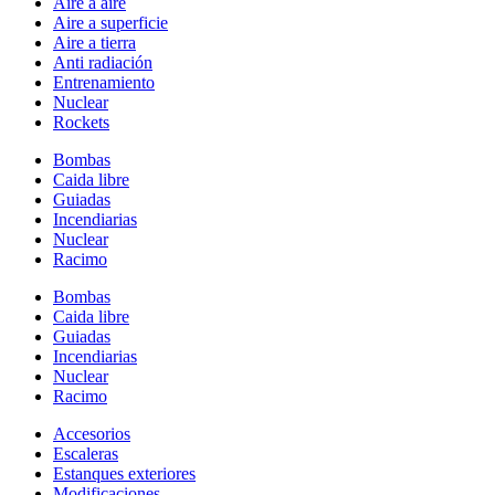
Aire a aire
Aire a superficie
Aire a tierra
Anti radiación
Entrenamiento
Nuclear
Rockets
Bombas
Caida libre
Guiadas
Incendiarias
Nuclear
Racimo
Bombas
Caida libre
Guiadas
Incendiarias
Nuclear
Racimo
Accesorios
Escaleras
Estanques exteriores
Modificaciones