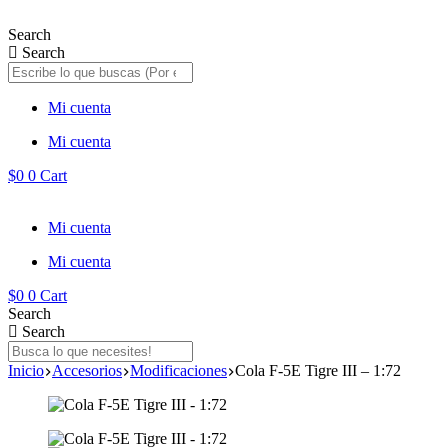
Saltar
al
Search
contenido
Search
Mi cuenta
Mi cuenta
$
0
0
Cart
Mi cuenta
Mi cuenta
$
0
0
Cart
Search
Search
Inicio
Accesorios
Modificaciones
Cola F-5E Tigre III – 1:72