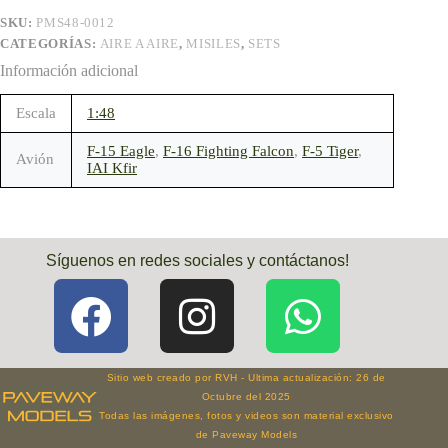
SKU:
PMS48-0012
CATEGORÍAS:
AIRE A AIRE
,
MISILES
,
SETS
Información adicional
Escala
1:48
F-15 Eagle
,
F-16 Fighting Falcon
,
F-5 Tiger
,
Avión
IAI Kfir
Síguenos en redes sociales y contáctanos!
Sitio web creado por RVH - Ultima actualización: 26 de
Octubre del 2025
Todas las imágenes, fotos y videos son material exclusivo
de Paveway Models