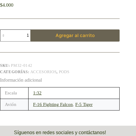
$
4.000
Agregar al carrito
SKU:
PM32-0142
CATEGORÍAS:
ACCESORIOS
,
PODS
Información adicional
Escala
1:32
Avión
F-16 Fighting Falcon
,
F-5 Tiger
Síguenos en redes sociales y contáctanos!