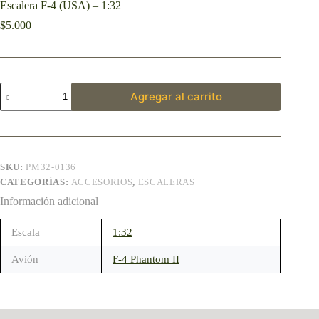
Escalera F-4 (USA) – 1:32
$
5.000
Agregar al carrito
SKU:
PM32-0136
CATEGORÍAS:
ACCESORIOS
,
ESCALERAS
Información adicional
Escala
1:32
Avión
F-4 Phantom II