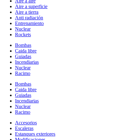
Aire a aire
Aire a superficie
Aire a tierra
Anti radiación
Entrenamiento
Nuclear
Rockets
Bombas
Caida libre
Guiadas
Incendiarias
Nuclear
Racimo
Bombas
Caida libre
Guiadas
Incendiarias
Nuclear
Racimo
Accesorios
Escaleras
Estanques exteriores
Modificaciones