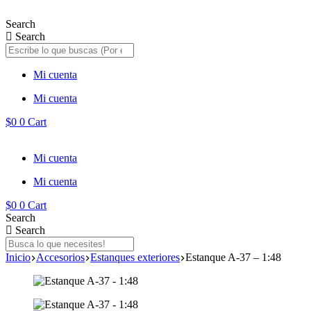
Saltar
al
Search
contenido
Search
Mi cuenta
Mi cuenta
$
0
0
Cart
Mi cuenta
Mi cuenta
$
0
0
Cart
Search
Search
Inicio
Accesorios
Estanques exteriores
Estanque A-37 – 1:48