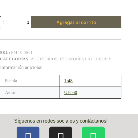
Agregar al carrito
SKU:
PM48-0061
CATEGORÍAS:
ACCESORIOS
,
ESTANQUES EXTERIORES
Información adicional
Escala
1:48
Avión
UH-60
Síguenos en redes sociales y contáctanos!