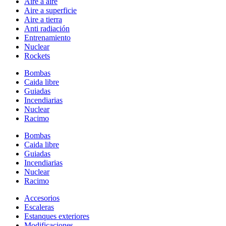
Aire a aire
Aire a superficie
Aire a tierra
Anti radiación
Entrenamiento
Nuclear
Rockets
Bombas
Caida libre
Guiadas
Incendiarias
Nuclear
Racimo
Bombas
Caida libre
Guiadas
Incendiarias
Nuclear
Racimo
Accesorios
Escaleras
Estanques exteriores
Modificaciones