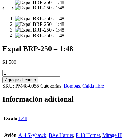
Expal BRP-250 – 1:48
$
1.500
Expal
BRP-
Agregar al carrito
250
SKU:
PM48-0055
Categorías:
Bombas
,
Caida libre
-
1:48
Información adicional
cantidad
Escala
1:48
Avión
A-4 Skyhawk
,
BAe Harrier
,
F-18 Hornet
,
Mirage III