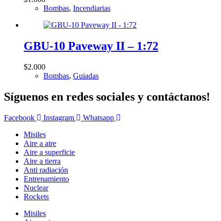
Bombas
,
Incendiarias
GBU-10 Paveway II – 1:72
$
2.000
Bombas
,
Guiadas
Síguenos en redes sociales y contáctanos!
Facebook
Instagram
Whatsapp
Misiles
Aire a aire
Aire a superficie
Aire a tierra
Anti radiación
Entrenamiento
Nuclear
Rockets
Misiles