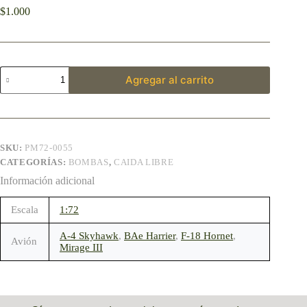
$
1.000
Agregar al carrito
SKU:
PM72-0055
CATEGORÍAS:
BOMBAS
,
CAIDA LIBRE
Información adicional
Escala
1:72
A-4 Skyhawk
,
BAe Harrier
,
F-18 Hornet
,
Avión
Mirage III