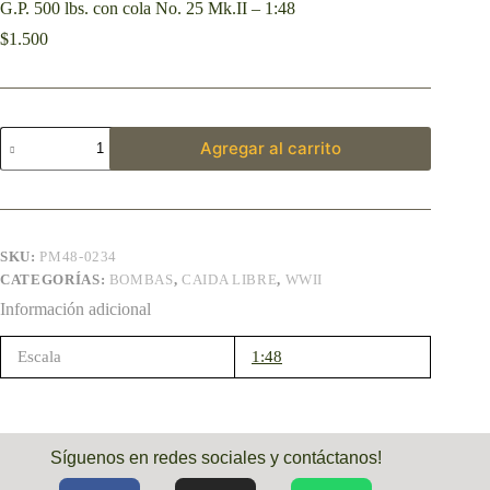
G.P. 500 lbs. con cola No. 25 Mk.II – 1:48
$
1.500
Agregar al carrito
SKU:
PM48-0234
CATEGORÍAS:
BOMBAS
,
CAIDA LIBRE
,
WWII
Información adicional
Escala
1:48
Síguenos en redes sociales y contáctanos!