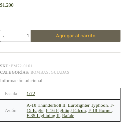
$
1.200
Agregar al carrito
SKU:
PM72-0101
CATEGORÍAS:
BOMBAS
,
GUIADAS
Información adicional
Escala
1:72
A-10 Thunderbolt II
,
Eurofighter Typhoon
,
F-
Avión
15 Eagle
,
F-16 Fighting Falcon
,
F-18 Hornet
,
F-35 Lightning II
,
Rafale