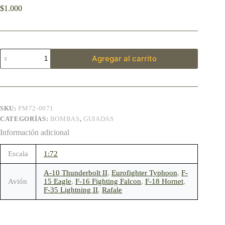
$
1.000
Agregar al carrito
SKU:
PM72-0071
CATEGORÍAS:
BOMBAS
,
GUIADAS
Información adicional
Escala
1:72
A-10 Thunderbolt II
,
Eurofighter Typhoon
,
F-
Avión
15 Eagle
,
F-16 Fighting Falcon
,
F-18 Hornet
,
F-35 Lightning II
,
Rafale