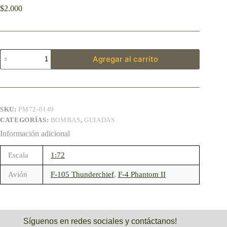
$
2.000
Agregar al carrito
SKU:
PM72-0149
CATEGORÍAS:
BOMBAS
,
GUIADAS
Información adicional
Escala
1:72
Avión
F-105 Thunderchief
,
F-4 Phantom II
Síguenos en redes sociales y contáctanos!