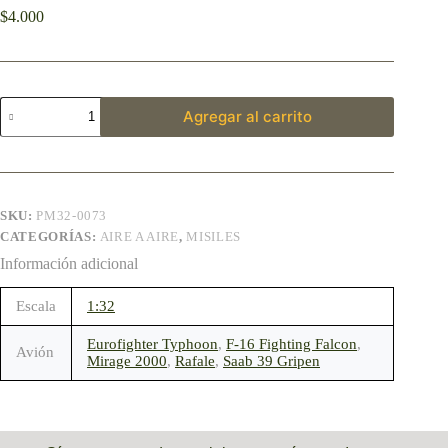
$
4.000
Agregar al carrito
SKU:
PM32-0073
CATEGORÍAS:
AIRE A AIRE
,
MISILES
Información adicional
Escala
1:32
Eurofighter Typhoon
,
F-16 Fighting Falcon
,
Avión
Mirage 2000
,
Rafale
,
Saab 39 Gripen