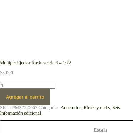
Multiple Ejector Rack, set de 4 – 1:72
$
8.000
Multiple
Ejector
Rack,
Agregar al carrito
set
de
SKU:
PMS72-0003
Categorías:
Accesorios
,
Rieles y racks
,
Sets
4
Información adicional
-
1:72
cantidad
Escala