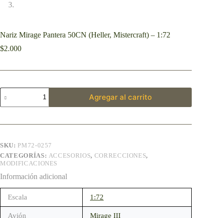
Nariz Mirage Pantera 50CN (Heller, Mistercraft) – 1:72
$
2.000
Agregar al carrito
SKU:
PM72-0257
CATEGORÍAS:
ACCESORIOS
,
CORRECCIONES
,
MODIFICACIONES
Información adicional
Escala
1:72
Avión
Mirage III