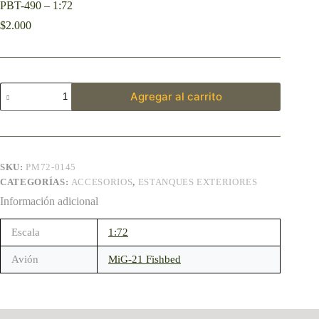
PBT-490 – 1:72
$
2.000
Agregar al carrito
SKU:
PM72-0145
CATEGORÍAS:
ACCESORIOS
,
ESTANQUES EXTERIORES
Información adicional
Escala
1:72
Avión
MiG-21 Fishbed