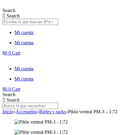
Saltar
al
Search
contenido
Search
Mi cuenta
Mi cuenta
$
0
0
Cart
Mi cuenta
Mi cuenta
$
0
0
Cart
Search
Search
Inicio
Accesorios
Rieles y racks
Pilón ventral PM-3 – 1:72