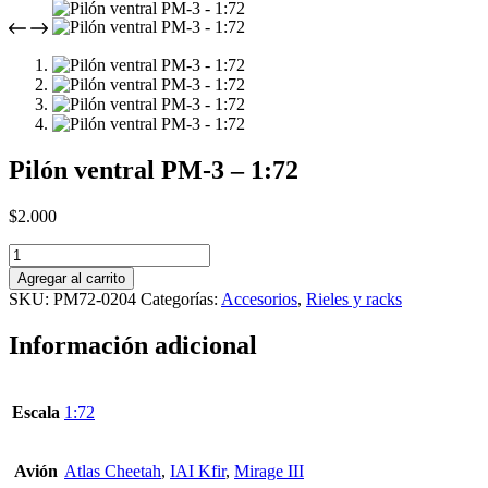
Pilón ventral PM-3 – 1:72
$
2.000
Pilón
ventral
Agregar al carrito
PM-
SKU:
PM72-0204
Categorías:
Accesorios
,
Rieles y racks
3
-
Información adicional
1:72
cantidad
Escala
1:72
Avión
Atlas Cheetah
,
IAI Kfir
,
Mirage III