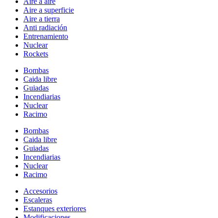
Aire a aire
Aire a superficie
Aire a tierra
Anti radiación
Entrenamiento
Nuclear
Rockets
Bombas
Caida libre
Guiadas
Incendiarias
Nuclear
Racimo
Bombas
Caida libre
Guiadas
Incendiarias
Nuclear
Racimo
Accesorios
Escaleras
Estanques exteriores
Modificaciones