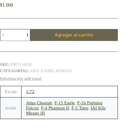
$
1.000
Agregar al carrito
SKU:
PM72-0030
CATEGORÍAS:
AIRE A AIRE
,
MISILES
Información adicional
Escala
1:72
Atlas Cheetah
,
F-15 Eagle
,
F-16 Fighting
Avión
Falcon
,
F-4 Phantom II
,
F-5 Tiger
,
IAI Kfir
,
Mirage III