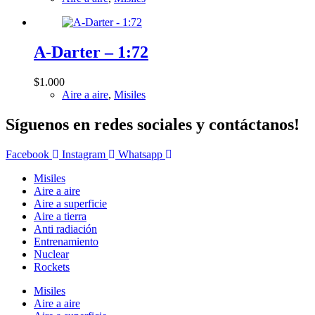
A-Darter – 1:72
$
1.000
Aire a aire
,
Misiles
Síguenos en redes sociales y contáctanos!
Facebook
Instagram
Whatsapp
Misiles
Aire a aire
Aire a superficie
Aire a tierra
Anti radiación
Entrenamiento
Nuclear
Rockets
Misiles
Aire a aire