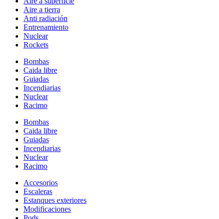
Aire a superficie
Aire a tierra
Anti radiación
Entrenamiento
Nuclear
Rockets
Bombas
Caida libre
Guiadas
Incendiarias
Nuclear
Racimo
Bombas
Caida libre
Guiadas
Incendiarias
Nuclear
Racimo
Accesorios
Escaleras
Estanques exteriores
Modificaciones
Pods