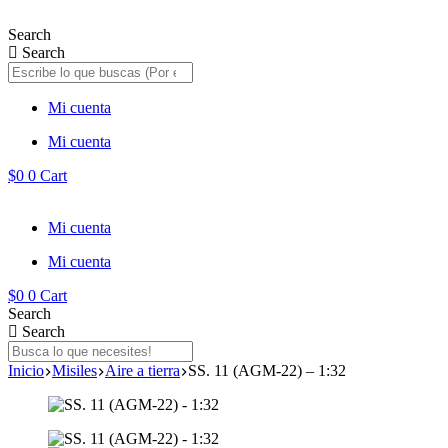
Saltar
al
Search
contenido
Search
Mi cuenta
Mi cuenta
$
0
0
Cart
Mi cuenta
Mi cuenta
$
0
0
Cart
Search
Search
Inicio
Misiles
Aire a tierra
SS. 11 (AGM-22) – 1:32