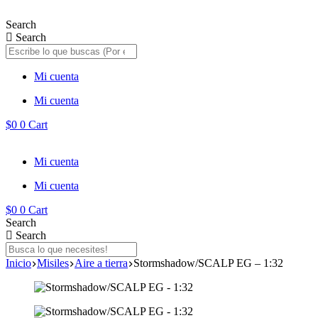
Saltar
al
Search
contenido
Search
Mi cuenta
Mi cuenta
$
0
0
Cart
Mi cuenta
Mi cuenta
$
0
0
Cart
Search
Search
Inicio
Misiles
Aire a tierra
Stormshadow/SCALP EG – 1:32