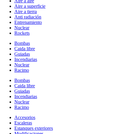
Aire a aire
Aire a superficie
Aire a tierra
Anti radiación
Entrenamiento
Nuclear
Rockets
Bombas
Caida libre
Guiadas
Incendiarias
Nuclear
Racimo
Bombas
Caida libre
Guiadas
Incendiarias
Nuclear
Racimo
Accesorios
Escaleras
Estanques exteriores
Modificaciones