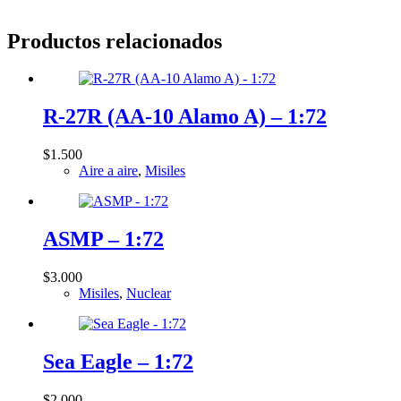
Productos relacionados
R-27R (AA-10 Alamo A) – 1:72
$
1.500
Aire a aire
,
Misiles
ASMP – 1:72
$
3.000
Misiles
,
Nuclear
Sea Eagle – 1:72
$
2.000