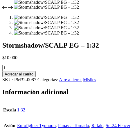
Stormshadow/SCALP EG – 1:32
$
10.000
Stormshadow/SCALP
EG
Agregar al carrito
-
SKU:
PM32-0087
Categorías:
Aire a tierra
,
Misiles
1:32
cantidad
Información adicional
Escala
1:32
Avión
Eurofighter Typhoon
,
Panavia Tornado
,
Rafale
,
Su-24 Fence