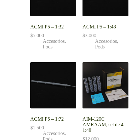
ACMI P5 – 1:32
ACMI P5 – 1:48
$
5.000
$
3.000
Accesorios
,
Accesorios
,
Pods
Pods
ACMI P5 – 1:72
AIM-120C
AMRAAM, set de 4 –
$
1.500
1:48
Accesorios
,
Pods
$
12.000