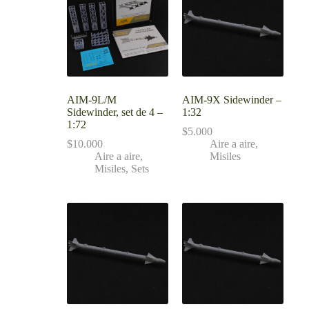
AIM-9L/M
AIM-9X Sidewinder –
Sidewinder, set de 4 –
1:32
1:72
$
5.000
$
10.000
Aire a aire
,
Aire a aire
,
Misiles
Misiles
,
Sets