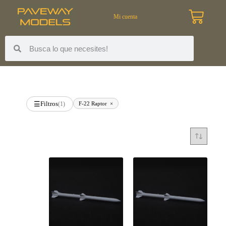
Mi cuenta
Filtros
F-22 Raptor
×
☰
(1)