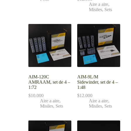
Aire a aire
,
Misiles
,
Sets
AIM-120C
AIM-9L/M
AMRAAM, set de 4 –
Sidewinder, set de 4 –
1:72
1:48
$
10.000
$
12.000
Aire a aire
,
Aire a aire
,
Misiles
,
Sets
Misiles
,
Sets