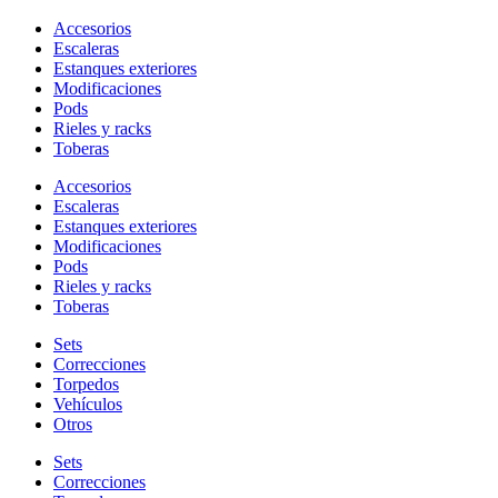
Super Etendard
Accesorios
53
Escaleras
Tu-22
15
Estanques exteriores
Modificaciones
UH-60
20
Pods
Yak-130 Mitten
67
Rieles y racks
Toberas
Yak-38 Forger
15
Accesorios
Escaleras
Estanques exteriores
Modificaciones
Pods
Rieles y racks
Toberas
Sets
Correcciones
Torpedos
Vehículos
Otros
Sets
Correcciones