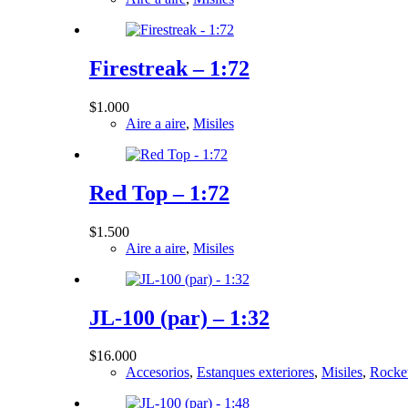
F-14 Tomcat
132
F-15 Eagle
222
Firestreak – 1:72
F-16 Fighting Falcon
289
F-18 Hornet
209
$
1.000
Aire a aire
,
Misiles
F-22 Raptor
37
F-35 Lightning II
84
F-4 Phantom II
251
Red Top – 1:72
F-5 Tiger
166
F-8 Crusader
99
$
1.500
Aire a aire
,
Misiles
F-80 Shooting Star
3
F-86 Sabre
5
Hawker Hunter
96
JL-100 (par) – 1:32
IAI Kfir
160
JF-17 Thunder
$
16.000
15
Accesorios
,
Estanques exteriores
,
Misiles
,
Rocke
Ka-52 Hokum
6
Mi-24 Hind
6