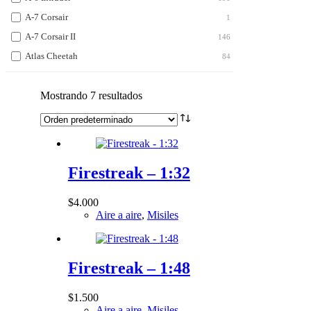
A-7 Corsair
1
A-7 Corsair II
146
Atlas Cheetah
84
BAC Lightning
7
BAe Harrier
Mostrando 7 resultados
130
Blackburn Buccaneer
44
Chengdu J-10
38
Chengdu J-20
12
Firestreak – 1:32
Eurofighter Typhoon
92
F-100 Super Sabre
63
$
4.000
F-101 Voodoo
6
Aire a aire
,
Misiles
F-102 Delta Dagger
9
F-104 Starfighter
55
Firestreak – 1:48
F-105 Thunderchief
88
F-106 Delta Dart
3
$
1.500
F-111 Aardvark
Aire a aire
,
Misiles
97