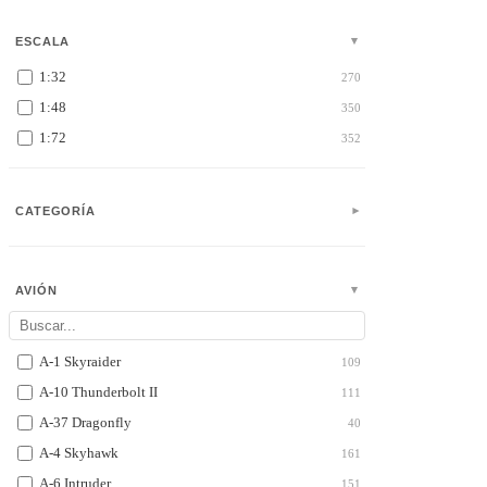
ESCALA
1:32
270
1:48
350
1:72
352
CATEGORÍA
AVIÓN
A-1 Skyraider
109
A-10 Thunderbolt II
111
A-37 Dragonfly
40
A-4 Skyhawk
161
A-6 Intruder
151