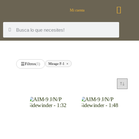
Mi cuenta
Filtros
Mirage F-1
×
☰
(1)