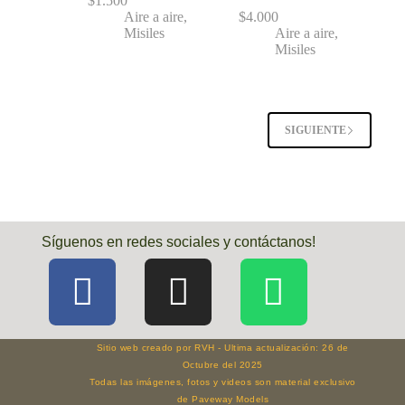
$
1.500
Aire a aire
,
$
4.000
Misiles
Aire a aire
,
Misiles
SIGUIENTE
Síguenos en redes sociales y contáctanos!
Sitio web creado por RVH - Ultima actualización: 26 de
Octubre del 2025
Todas las imágenes, fotos y videos son material exclusivo
de Paveway Models