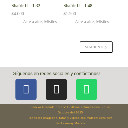
Shafrir II – 1:32
Shafrir II – 1:48
$
4.000
$
1.500
Aire a aire
,
Misiles
Aire a aire
,
Misiles
SIGUIENTE
Síguenos en redes sociales y contáctanos!
Sitio web creado por RVH - Ultima actualización: 26 de
Octubre del 2025
Todas las imágenes, fotos y videos son material exclusivo
de Paveway Models