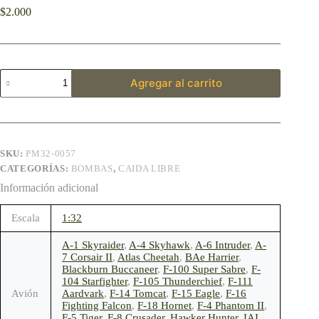
$
2.000
Agregar al carrito
SKU:
PM32-0057
CATEGORÍAS:
BOMBAS
,
CAIDA LIBRE
Información adicional
Escala
1:32
A-1 Skyraider
,
A-4 Skyhawk
,
A-6 Intruder
,
A-
7 Corsair II
,
Atlas Cheetah
,
BAe Harrier
,
Blackburn Buccaneer
,
F-100 Super Sabre
,
F-
104 Starfighter
,
F-105 Thunderchief
,
F-111
Avión
Aardvark
,
F-14 Tomcat
,
F-15 Eagle
,
F-16
Fighting Falcon
,
F-18 Hornet
,
F-4 Phantom II
,
F-5 Tiger
,
F-8 Crusader
,
Hawker Hunter
,
IAI