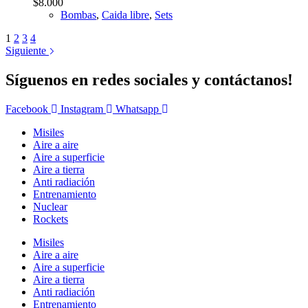
$
8.000
Bombas
,
Caida libre
,
Sets
1
2
3
4
Siguiente
Síguenos en redes sociales y contáctanos!
Facebook
Instagram
Whatsapp
Misiles
Aire a aire
Aire a superficie
Aire a tierra
Anti radiación
Entrenamiento
Nuclear
Rockets
Misiles
Aire a aire
Aire a superficie
Aire a tierra
Anti radiación
Entrenamiento