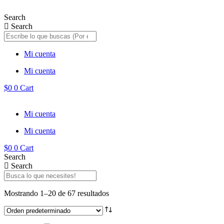
Saltar
al
Search
contenido
Search
Mi cuenta
Mi cuenta
$
0
0
Cart
Mi cuenta
Mi cuenta
$
0
0
Cart
Search
Search
Mostrando 1–20 de 67 resultados