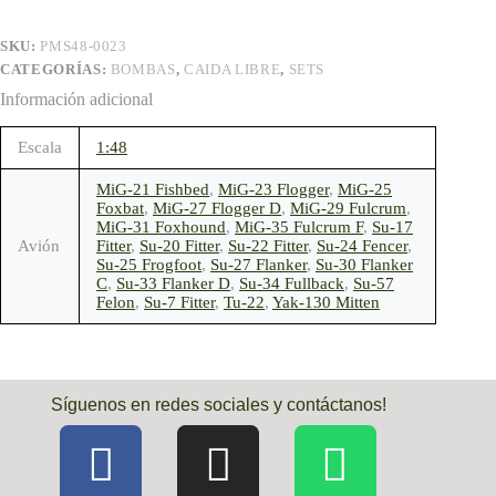
SKU:
PMS48-0023
CATEGORÍAS:
BOMBAS
,
CAIDA LIBRE
,
SETS
Información adicional
Escala
1:48
MiG-21 Fishbed
,
MiG-23 Flogger
,
MiG-25
Foxbat
,
MiG-27 Flogger D
,
MiG-29 Fulcrum
,
MiG-31 Foxhound
,
MiG-35 Fulcrum F
,
Su-17
Avión
Fitter
,
Su-20 Fitter
,
Su-22 Fitter
,
Su-24 Fencer
,
Su-25 Frogfoot
,
Su-27 Flanker
,
Su-30 Flanker
C
,
Su-33 Flanker D
,
Su-34 Fullback
,
Su-57
Felon
,
Su-7 Fitter
,
Tu-22
,
Yak-130 Mitten
Síguenos en redes sociales y contáctanos!