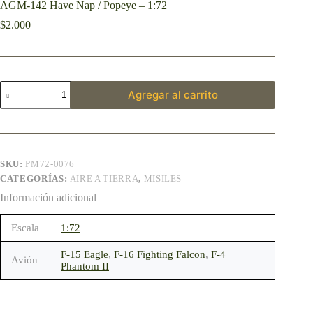
AGM-142 Have Nap / Popeye – 1:72
$
2.000
Agregar al carrito
SKU:
PM72-0076
CATEGORÍAS:
AIRE A TIERRA
,
MISILES
Información adicional
Escala
1:72
F-15 Eagle
,
F-16 Fighting Falcon
,
F-4
Avión
Phantom II