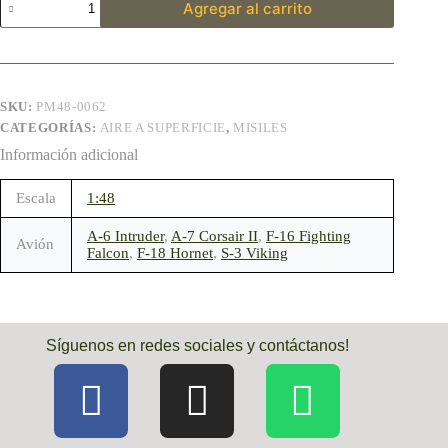
Agregar al carrito
SKU:
PM48-0062
CATEGORÍAS:
AIRE A SUPERFICIE
,
MISILES
Información adicional
Escala
1:48
A-6 Intruder
,
A-7 Corsair II
,
F-16 Fighting
Avión
Falcon
,
F-18 Hornet
,
S-3 Viking
Síguenos en redes sociales y contáctanos!