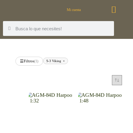
Mi cuenta
Filtros
S-3 Viking
×
☰
(1)