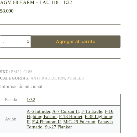
AGM-88 HARM + LAU-118 – 1:32
$
8.000
Agregar al carrito
SKU:
PM32-0186
CATEGORÍAS:
ANTI RADIACIÓN
,
MISILES
Información adicional
Escala
1:32
A-6 Intruder
,
A-7 Corsair II
,
F-15 Eagle
,
F-16
Fighting Falcon
,
F-18 Hornet
,
F-35 Lightning
Avión
II
,
F-4 Phantom II
,
MiG-29 Fulcrum
,
Panavia
Tornado
,
Su-27 Flanker