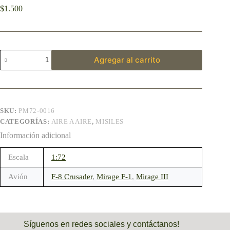
$
1.500
Agregar al carrito
SKU:
PM72-0016
CATEGORÍAS:
AIRE A AIRE
,
MISILES
Información adicional
Escala
1:72
Avión
F-8 Crusader
,
Mirage F-1
,
Mirage III
Síguenos en redes sociales y contáctanos!