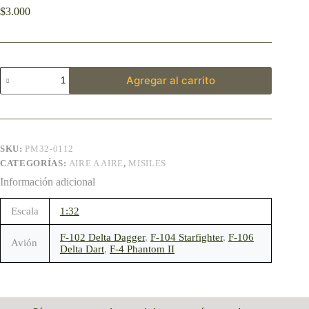
$
3.000
Agregar al carrito
SKU:
PM32-0112
CATEGORÍAS:
AIRE A AIRE
,
MISILES
Información adicional
Escala
1:32
F-102 Delta Dagger
,
F-104 Starfighter
,
F-106
Avión
Delta Dart
,
F-4 Phantom II