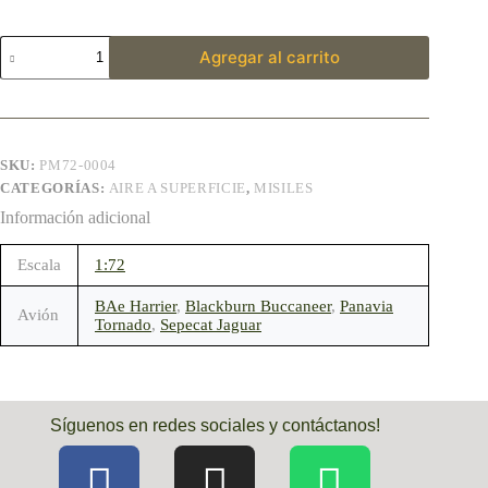
Agregar al carrito
SKU:
PM72-0004
CATEGORÍAS:
AIRE A SUPERFICIE
,
MISILES
Información adicional
Escala
1:72
BAe Harrier
,
Blackburn Buccaneer
,
Panavia
Avión
Tornado
,
Sepecat Jaguar
Síguenos en redes sociales y contáctanos!