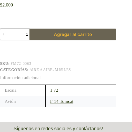
$
2.000
Agregar al carrito
SKU:
PM72-0063
CATEGORÍAS:
AIRE A AIRE
,
MISILES
Información adicional
Escala
1:72
Avión
F-14 Tomcat
Síguenos en redes sociales y contáctanos!