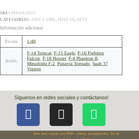
SKU:
PMS48-0033
CATEGORÍAS:
AIRE A AIRE
,
MISILES
,
SETS
Información adicional
Escala
1:48
F-14 Tomcat
,
F-15 Eagle
,
F-16 Fighting
Falcon
,
F-18 Hornet
,
F-4 Phantom II
,
Avión
Mitsubishi F-2
,
Panavia Tornado
,
Saab 37
Viggen
Síguenos en redes sociales y contáctanos!
Sitio web creado por RVH - Ultima actualización: 26 de