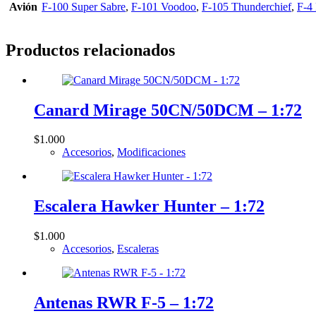
Avión
F-100 Super Sabre
,
F-101 Voodoo
,
F-105 Thunderchief
,
F-4
Productos relacionados
Canard Mirage 50CN/50DCM – 1:72
$
1.000
Accesorios
,
Modificaciones
Escalera Hawker Hunter – 1:72
$
1.000
Accesorios
,
Escaleras
Antenas RWR F-5 – 1:72