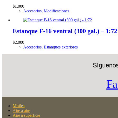
$
1.000
Accesorios
,
Modificaciones
Estanque F-16 ventral (300 gal.) – 1:72
$
2.000
Accesorios
,
Estanques exteriores
Síguenos
Fa
Misiles
Aire a aire
Aire a superficie